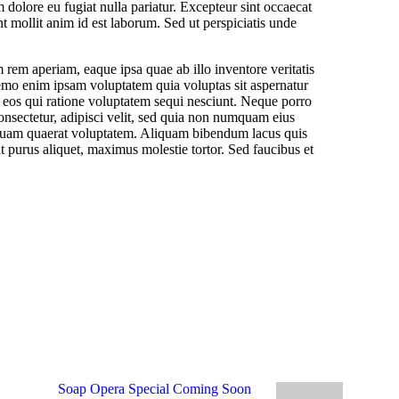
um dolore eu fugiat nulla pariatur. Excepteur sint occaecat
nt mollit anim id est laborum. Sed ut perspiciatis unde
em aperiam, eaque ipsa quae ab illo inventore veritatis
Nemo enim ipsam voluptatem quia voluptas sit aspernatur
s eos qui ratione voluptatem sequi nesciunt. Neque porro
onsectetur, adipisci velit, sed quia non numquam eius
quam quaerat voluptatem. Aliquam bibendum lacus quis
 purus aliquet, maximus molestie tortor. Sed faucibus et
Soap Opera Special Coming Soon
Next