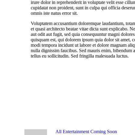
irure dolor in reprehenderit in voluptate velit esse cill
cupidatat non proident, sunt in culpa qui officia deseru
omnis iste natus error sit.
Voluptatem accusantium doloremque laudantium, totam r
et quasi architecto beatae vitae dicta sunt explicabo. 
aut odit aut fugit, sed quia consequuntur magni dolore
quisquam est, qui dolorem ipsum quia dolor sit amet, c
modi tempora incidunt ut labore et dolore magnam ali
nulla dignissim faucibus. Sed mauris enim, bibendum at
tellus eu sollicitudin. Sed fringilla malesuada luctus.
Navegação
de
Post
Previous
All Entertainment Coming Soon