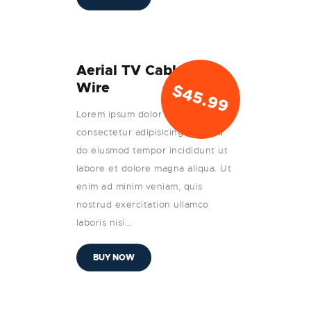
Aerial TV Cable with
Wire
$
45.99
Lorem ipsum dolor sit amet,
consectetur adipisicing elit, sed
do eiusmod tempor incididunt ut
labore et dolore magna aliqua. Ut
enim ad minim veniam, quis
nostrud exercitation ullamco
laboris nisi…
BUY NOW