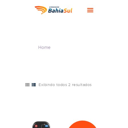
HOME
EMPRESA
PLANOS
channel
BLOG
Home
Shop
channel
CONTATOS
Exibindo todos 2 resultados