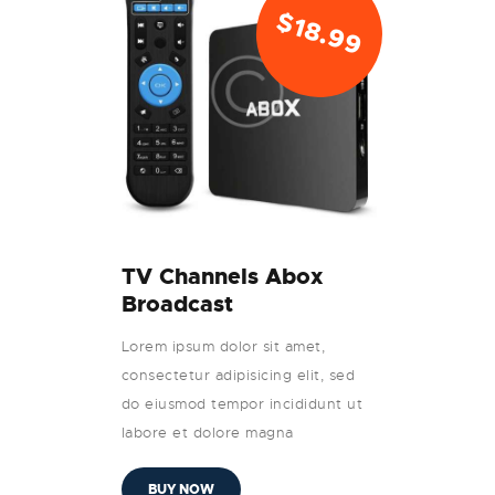
$
18.99
TV Channels Abox
Broadcast
Lorem ipsum dolor sit amet,
consectetur adipisicing elit, sed
do eiusmod tempor incididunt ut
labore et dolore magna
BUY NOW